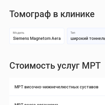
Томограф в клинике
Модель
Тип
Siemens Magnetom Aera
широкий тоннел
Стоимость услуг МРТ
МРТ височно-нижнечелюстных суставов
МРТ всего организма