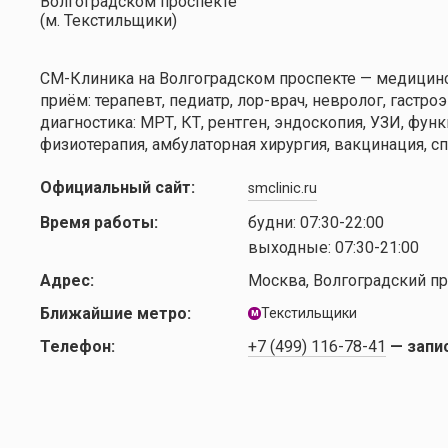
СМ-Клиника на Волгоградском проспекте — медицинск
приём: терапевт, педиатр, лор-врач, невролог, гастро
диагностика: МРТ, КТ, рентген, эндоскопия, УЗИ, фун
физиотерапия, амбулаторная хирургия, вакцинация, сп
Официальный сайт:
smclinic.ru
Время работы:
будни:
07:30-22:00
выходные:
07:30-21:00
Адрес:
Москва, Волгоградский пр-т
Ближайшие метро:
Текстильщики
м
Телефон:
+7 (499) 116-78-41
— запи