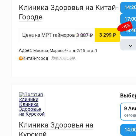
Клиника Здоровья на Китай-
14:2
Городе
17:0
-15%
18:4
Цена на МРТ гайморовых пазух
3 299 ₽
3 887 ₽
⌄
Адрес:
Москва, Маросейка, д. 2/15, стр. 1
Еще станции
Китай-город
м
Выбер
9 Ав
сегод
Клиника Здоровья на
14:0
Курской