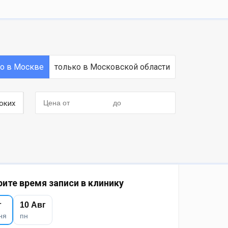
ко в Москве
только в Московской области
оких
ите время записи в клинику
г
10 Авг
ня
пн