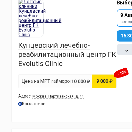
Выбер
9 Ав
сегод
16:3
Кунцевский лечебно-
⌄
реабилитационный центр ГК
Evolutis Clinic
-10%
Цена на МРТ гайморовых пазух
9 000 ₽
10 000 ₽
Адрес:
Москва, Партизанская, д. 41
Крылатское
м