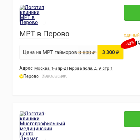
МРТ в Перово
единый
+7 (4
-13%
Цена на МРТ гайморовых пазух
3 300 ₽
3 800 ₽
Адрес:
Москва, 1-й пр-д Перова поля, д. 9, стр.1
Еще станции
Перово
м