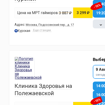
16:4
-15%
Цена на МРТ гайморовых пазух
3 299 ₽
3 887 ₽
19:2
⌄
Адрес:
Москва, Подсосенский пер., д. 17
Еще станции
Курская
м
Выбер
9 Ав
сегод
Клиника Здоровья на
14:0
Полежаевской
16:0
-15%
19:2