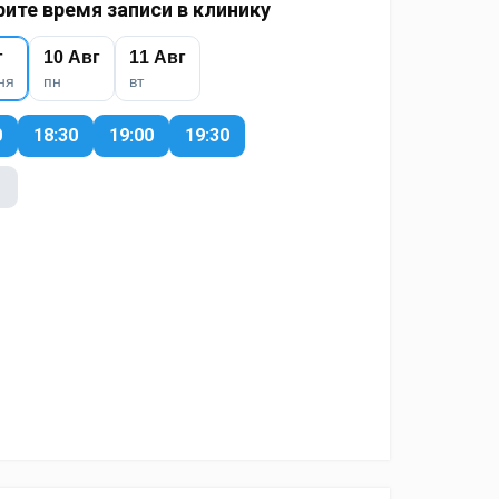
ите время записи в клинику
г
10 Авг
11 Авг
ня
пн
вт
0
18:30
19:00
19:30