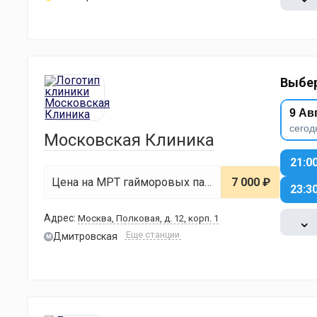
Выбер
9 Ав
сегод
Московская Клиника
21:0
Цена на МРТ гайморовых пазух
7 000 ₽
23:3
Адрес:
Москва, Полковая, д. 12, корп. 1
⌄
Еще станции
Дмитровская
м