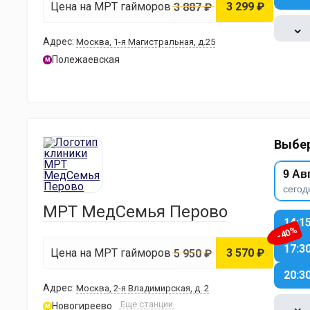
Цена на МРТ гайморовых пазух
3 299 ₽
3 887 ₽
⌄
Адрес:
Москва, 1-я Магистральная, д.25
Полежаевская
м
Выбер
9 Ав
сегод
МРТ МедСемья Перово
14:1
-40%
17:3
Цена на МРТ гайморовых пазух
3 570 ₽
5 950 ₽
20:3
Адрес:
Москва, 2-я Владимирская, д. 2
⌄
Еще станции
Новогиреево
м