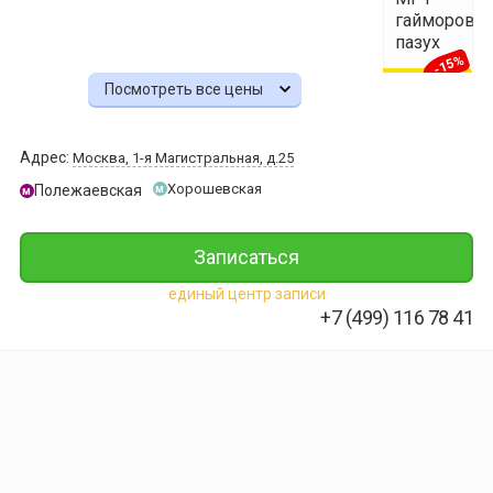
гайморовы
пазух
-15%
Посмотреть все цены
3 887 ₽
3 299 ₽
МРТ
Адрес:
Москва, 1-я Магистральная, д.25
глазных
орбит
Хорошевская
Полежаевская
м
м
и
зрительных
нервов
Записаться
-23%
единый центр записи
4 537 ₽
3 490 ₽
+7 (499) 116 78 41
МРТ
сосудов
шеи
3 499 ₽
МРТ