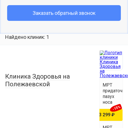
Заказать обратный звонок
Найдено клиник: 1
Клиника Здоровья на
Полежаевской
МРТ
придаточн
пазух
носа
-15%
3 887 ₽
3 299 ₽
МРТ