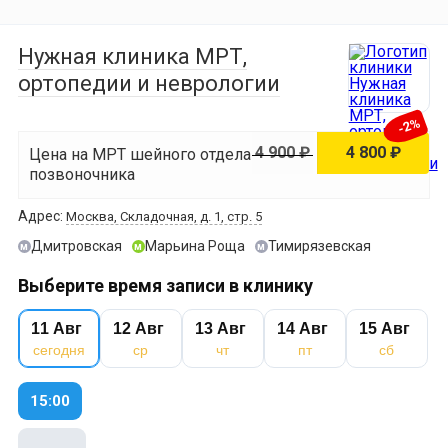
Нужная клиника МРТ,
ортопедии и неврологии
-2%
4 900 ₽
4 800 ₽
Цена на МРТ шейного отдела
позвоночника
Адрес:
Москва, Складочная, д. 1, стр. 5
Дмитровская
Марьина Роща
Тимирязевская
м
м
м
Выберите время записи в клинику
11 Авг
12 Авг
13 Авг
14 Авг
15 Авг
сегодня
ср
чт
пт
сб
15:00
⌄