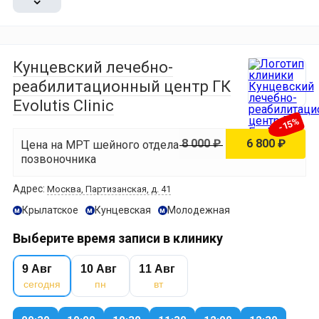
Кунцевский лечебно-
реабилитационный центр ГК
Evolutis Clinic
-15%
8 000 ₽
6 800 ₽
Цена на МРТ шейного отдела
позвоночника
Адрес:
Москва, Партизанская, д. 41
Крылатское
Кунцевская
Молодежная
м
м
м
Выберите время записи в клинику
9 Авг
10 Авг
11 Авг
сегодня
пн
вт