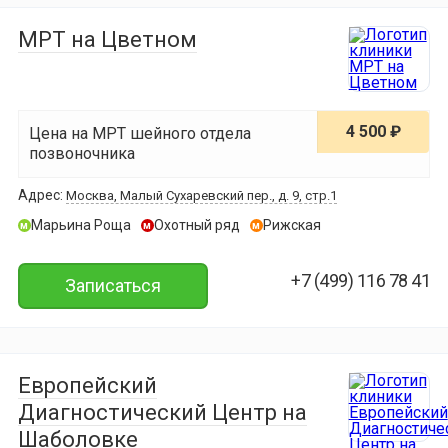
МРТ на Цветном
4 500 ₽
Цена на МРТ шейного отдела
позвоночника
Адрес:
Москва, Малый Сухаревский пер., д. 9, стр.1
Марьина Роща
Охотный ряд
Рижская
м
м
м
+7 (499) 116 78 41
Записаться
Европейский
Диагностический Центр на
Шаболовке