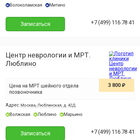
Волоколамская
Митино
м
м
+7 (499) 116 78 41
Записаться
Центр неврологии и МРТ.
Люблино
3 800 ₽
Цена на МРТ шейного отдела
позвоночника
Адрес:
Москва, Люблинская, д. 42Д
Волжская
Люблино
Марьино
м
м
м
+7 (499) 116 78 41
Записаться