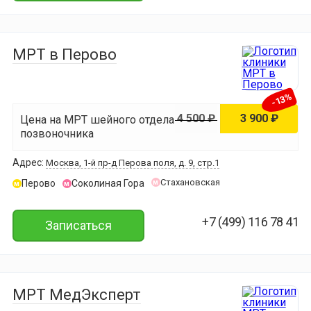
МРТ в Перово
-13%
4 500 ₽
3 900 ₽
Цена на МРТ шейного отдела
позвоночника
Адрес:
Москва, 1-й пр-д Перова поля, д. 9, стр.1
Стахановская
Перово
Соколиная Гора
м
м
м
+7 (499) 116 78 41
Записаться
МРТ МедЭксперт