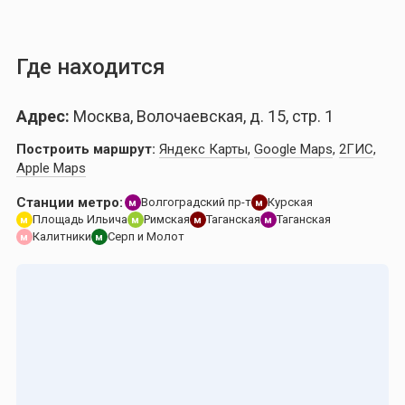
Где находится
Адрес:
Москва, Волочаевская, д. 15, стр. 1
Построить маршрут:
Яндекс Карты
,
Google Maps
,
2ГИС
,
Apple Maps
Станции метро:
Волгоградский пр-т
Курская
м
м
Площадь Ильича
Римская
Таганская
Таганская
м
м
м
м
Калитники
Серп и Молот
м
м