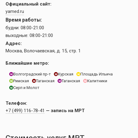
Официальный сайт:
yamed.ru
Время работы:
будни:
08:00-21:00
выходные:
08:00-21:00
Адрес:
Москва, Волочаевская, д. 15, стр. 1
Ближайшие метро:
Волгоградский пр-т
Площадь Ильича
Курская
м
м
м
Римская
Таганская
Таганская
Калитники
м
м
м
м
Серп и Молот
м
Телефон:
+7 (499) 116-78-41
— запись на МРТ