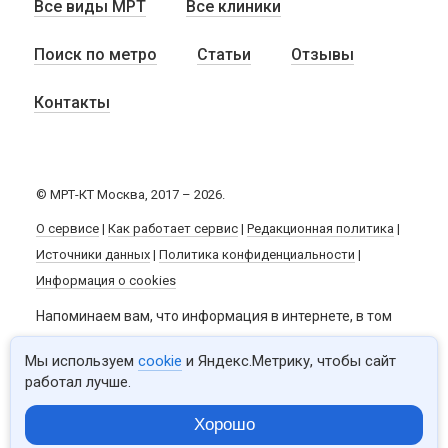
Все виды МРТ
Все клиники
Поиск по метро
Статьи
Отзывы
Контакты
© МРТ-КТ Москва, 2017 – 2026.
О сервисе
|
Как работает сервис
|
Редакционная политика
|
Источники данных
|
Политика конфиденциальности
|
Информация о cookies
Напоминаем вам, что информация в интернете, в том
числе и данный сайт, не заменяют квалифицированную
Мы используем
cookie
и Яндекс.Метрику, чтобы сайт
медицинскую помощь. Обязательно
работал лучше.
проконсультируйтесь с врачом и не занимайтесь
Хорошо
самолечением.