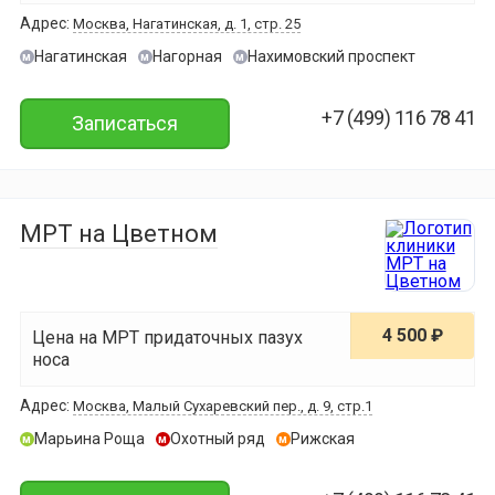
Адрес:
Москва, Нагатинская, д. 1, стр. 25
Нагатинская
Нагорная
Нахимовский проспект
м
м
м
+7 (499) 116 78 41
Записаться
МРТ на Цветном
4 500 ₽
Цена на МРТ придаточных пазух
носа
Адрес:
Москва, Малый Сухаревский пер., д. 9, стр.1
Марьина Роща
Охотный ряд
Рижская
м
м
м