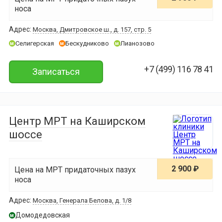
носа
Адрес:
Москва, Дмитровское ш., д. 157, стр. 5
Селигерская
Бескудниково
Лианозово
м
м
м
+7 (499) 116 78 41
Записаться
Центр МРТ на Каширском
шоссе
2 900 ₽
Цена на МРТ придаточных пазух
носа
Адрес:
Москва, Генерала Белова, д. 1/8
Домодедовская
м