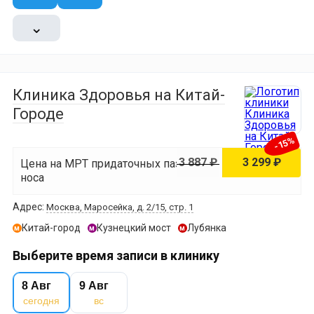
⌄
Клиника Здоровья на Китай-
Городе
-15%
3 887 ₽
3 299 ₽
Цена на МРТ придаточных пазух
носа
Адрес:
Москва, Маросейка, д. 2/15, стр. 1
Китай-город
Кузнецкий мост
Лубянка
м
м
м
Выберите время записи в клинику
8 Авг
9 Авг
сегодня
вс