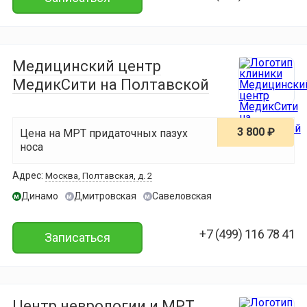
Медицинский центр
МедикСити на Полтавской
3 800 ₽
Цена на МРТ придаточных пазух
носа
Адрес:
Москва, Полтавская, д. 2
Динамо
Дмитровская
Савеловская
м
м
м
+7 (499) 116 78 41
Записаться
Центр неврологии и МРТ.