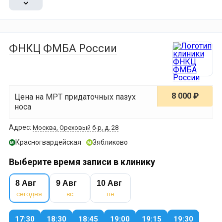
⌄
ФНКЦ ФМБА России
8 000 ₽
Цена на МРТ придаточных пазух
носа
Адрес:
Москва, Ореховый б-р, д. 28
Красногвардейская
Зябликово
м
м
Выберите время записи в клинику
8 Авг
9 Авг
10 Авг
сегодня
вс
пн
17:30
18:30
18:45
19:00
19:15
19:30