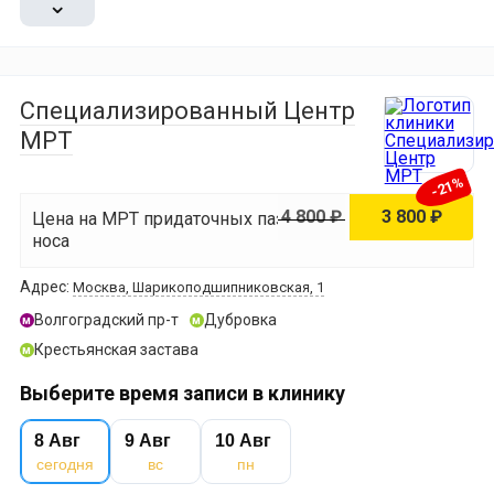
⌄
Специализированный Центр
МРТ
-21%
4 800 ₽
3 800 ₽
Цена на МРТ придаточных пазух
носа
Адрес:
Москва, Шарикоподшипниковская, 1
Волгоградский пр-т
Дубровка
м
м
Крестьянская застава
м
Выберите время записи в клинику
8 Авг
9 Авг
10 Авг
сегодня
вс
пн