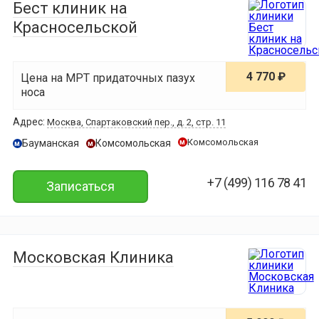
Бест клиник на
Красносельской
4 770 ₽
Цена на МРТ придаточных пазух
носа
Адрес:
Москва, Спартаковский пер., д. 2, стр. 11
Комсомольская
Бауманская
Комсомольская
м
м
м
+7 (499) 116 78 41
Записаться
Московская Клиника