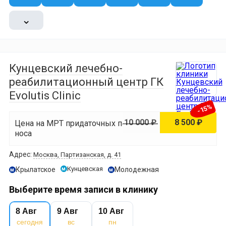
⌄
Кунцевский лечебно-
реабилитационный центр ГК
Evolutis Clinic
-15%
10 000 ₽
8 500 ₽
Цена на МРТ придаточных пазух
носа
Адрес:
Москва, Партизанская, д. 41
Кунцевская
Крылатское
Молодежная
м
м
м
Выберите время записи в клинику
8 Авг
9 Авг
10 Авг
сегодня
вс
пн