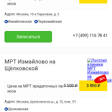
носа
Адрес:
Москва, 15-я Парковая, д. 5
Измайловская
Первомайская
м
м
+7 (499) 116 78 41
Записаться
МРТ Измайлово на
Щёлковской
-30%
5 500 ₽
3 850 ₽
Цена на МРТ придаточных пазух
носа
Адрес:
Москва, Щелковское ш., д. 72, пом. 1П
Щелковская
м