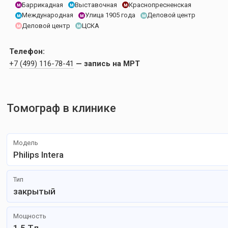
Баррикадная
Краснопресненская
Выставочная
м
м
м
Международная
Улица 1905 года
Деловой центр
м
м
м
Деловой центр
ЦСКА
м
м
Телефон:
+7 (499) 116-78-41
— запись на МРТ
Томограф в клинике
Модель
Philips Intera
Тип
закрытый
Мощность