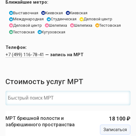
Ближайшие метро:
Киевская
Киевская
Выставочная
м
м
м
Международная
Студенческая
Деловой центр
м
м
м
Шелепиха
Шелепиха
Деловой центр
Тестовская
м
м
м
м
Кутузовская
Тестовская
м
м
Телефон:
+7 (499) 116-78-41
— запись на МРТ
Стоимость услуг МРТ
МРТ брюшной полости и
18 100 ₽
забрюшинного пространства
Записаться