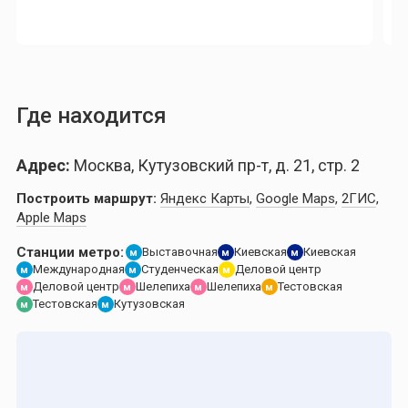
Где находится
Адрес:
Москва, Кутузовский пр-т, д. 21, стр. 2
Построить маршрут:
Яндекс Карты
,
Google Maps
,
2ГИС
,
Apple Maps
Станции метро:
Выставочная
Киевская
Киевская
м
м
м
Международная
Студенческая
Деловой центр
м
м
м
Деловой центр
Шелепиха
Шелепиха
Тестовская
м
м
м
м
Тестовская
Кутузовская
м
м