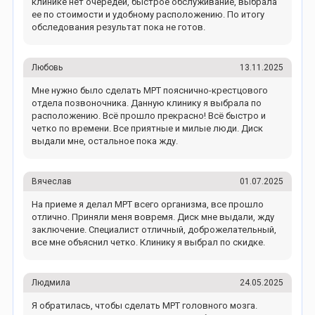
клинике нет очередей, быстрое обслуживание, выбрала
ее по стоимости и удобному расположению. По итогу
обследования результат пока не готов.
Любовь
13.11.2025
Мне нужно было сделать МРТ пояснично-крестцового
отдела позвоночника. Данную клинику я выбрала по
расположению. Всё прошло прекрасно! Всё быстро и
четко по времени. Все приятные и милые люди. Диск
выдали мне, остальное пока жду.
Вячеслав
01.07.2025
На приеме я делал МРТ всего организма, все прошло
отлично. Приняли меня вовремя. Диск мне выдали, жду
заключение. Специалист отличный, доброжелательный,
все мне объяснил четко. Клинику я выбрал по скидке.
Людмила
24.05.2025
Я обратилась, чтобы сделать МРТ головного мозга.