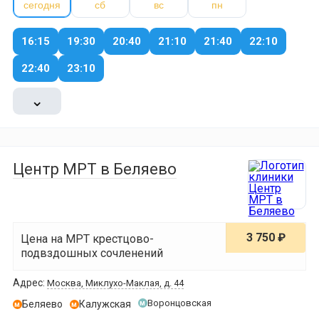
сегодня
сб
вс
пн
16:15
19:30
20:40
21:10
21:40
22:10
22:40
23:10
⌄
Центр МРТ в Беляево
3 750 ₽
Цена на МРТ крестцово-
подвздошных сочленений
Адрес:
Москва, Миклухо-Маклая, д. 44
Воронцовская
Беляево
Калужская
м
м
м