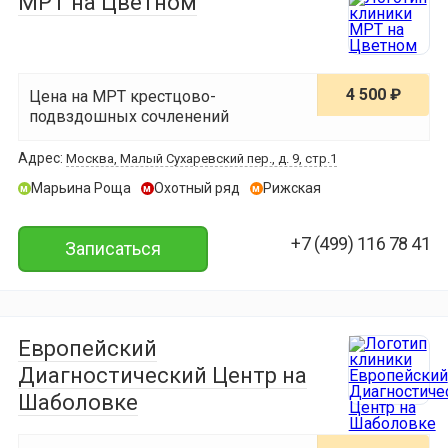
МРТ на Цветном
4 500 ₽
Цена на МРТ крестцово-
подвздошных сочленений
Адрес:
Москва, Малый Сухаревский пер., д. 9, стр.1
Марьина Роща
Охотный ряд
Рижская
м
м
м
+7 (499) 116 78 41
Записаться
Европейский
Диагностический Центр на
Шаболовке