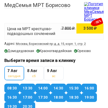
МедСемья МРТ Борисово
-55%
7 800 ₽
3 500 ₽
Цена на МРТ крестцово-
подвздошных сочленений
Адрес:
Москва, Борисовский пр-д, д. 15, корп. 1, стр. 2
Домодедовская
Красногвардейская
Орехово
м
м
м
Выберите время записи в клинику
7 Авг
8 Авг
9 Авг
сегодня
сб
вс
08:30
13:30
14:00
14:30
15:30
16:00
16:30
17:00
17:30
18:00
18:30
19:00
19:30
20:30