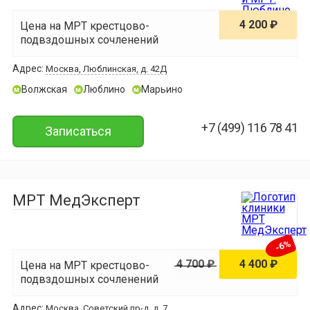
4 200 ₽
Цена на МРТ крестцово-
подвздошных сочленений
Адрес:
Москва, Люблинская, д. 42Д
Волжская
Люблино
Марьино
м
м
м
+7 (499) 116 78 41
Записаться
МРТ МедЭксперт
-6%
4 700 ₽
4 400 ₽
Цена на МРТ крестцово-
подвздошных сочленений
Адрес:
Москва, Советский пр-д, д. 7