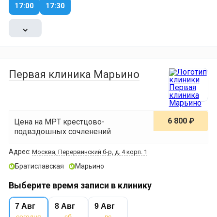
17:00
17:30
⌄
Первая клиника Марьино
6 800 ₽
Цена на МРТ крестцово-
подвздошных сочленений
Адрес:
Москва, Перервинский б-р, д. 4 корп. 1
Братиславская
Марьино
м
м
Выберите время записи в клинику
7 Авг
8 Авг
9 Авг
сегодня
сб
вс