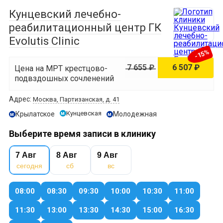
Кунцевский лечебно-
реабилитационный центр ГК
Evolutis Clinic
-15%
7 655 ₽
6 507 ₽
Цена на МРТ крестцово-
подвздошных сочленений
Адрес:
Москва, Партизанская, д. 41
Кунцевская
Крылатское
Молодежная
м
м
м
Выберите время записи в клинику
7 Авг
8 Авг
9 Авг
сегодня
сб
вс
08:00
08:30
09:30
10:00
10:30
11:00
11:30
13:00
13:30
14:30
15:00
16:30