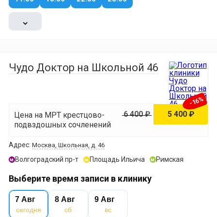
⌄
Чудо Доктор на Школьной 46
-16%
6 400 ₽
5 400 ₽
Цена на МРТ крестцово-
подвздошных сочленений
Адрес:
Москва, Школьная, д. 46
Волгоградский пр-т
Площадь Ильича
Римская
м
м
м
Выберите время записи в клинику
7 Авг
8 Авг
9 Авг
сегодня
сб
вс