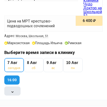
6 400 ₽
Цена на МРТ крестцово-
подвздошных сочленений
Адрес:
Москва, Школьная, 51
Марксистская
Площадь Ильича
Римская
м
м
м
Выберите время записи в клинику
7 Авг
8 Авг
9 Авг
10 Авг
сегодня
сб
вс
пн
16:00
⌄