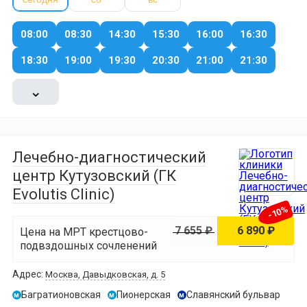
08:00
08:30
14:30
15:30
16:00
16:30
18:30
19:00
19:30
20:30
21:00
21:30
⌄
Лечебно-диагностический
центр Кутузовский (ГК
Evolutis Clinic)
-10%
7 655 ₽
6 890 ₽
Цена на МРТ крестцово-
подвздошных сочленений
Адрес:
Москва, Давыдковская, д. 5
Багратионовская
Пионерская
Славянский бульвар
м
м
м