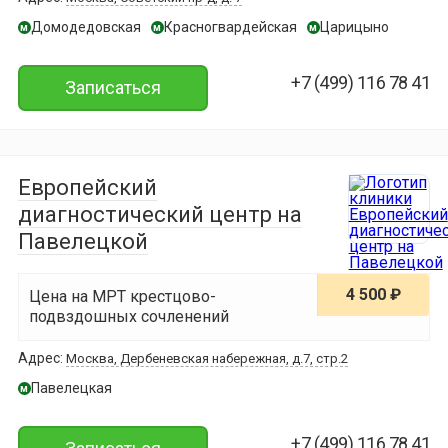
Домодедовская
Красногвардейская
Царицыно
м
м
м
+7 (499) 116 78 41
Записаться
Европейский
диагностический центр на
Павелецкой
4 500 ₽
Цена на МРТ крестцово-
подвздошных сочленений
Адрес:
Москва, Дербеневская набережная, д.7, стр.2
Павелецкая
м
+7 (499) 116 78 41