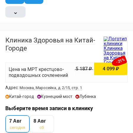
⌄
Клиника Здоровья на Китай-
Городе
-21%
5 187 ₽
4 099 ₽
Цена на МРТ крестцово-
подвздошных сочленений
Адрес:
Москва, Маросейка, д. 2/15, стр. 1
Китай-город
Кузнецкий мост
Лубянка
м
м
м
Выберите время записи в клинику
7 Авг
8 Авг
сегодня
сб