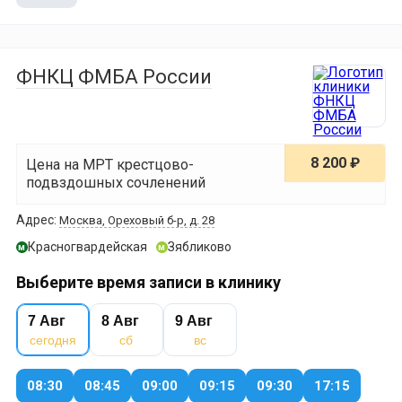
ФНКЦ ФМБА России
8 200 ₽
Цена на МРТ крестцово-
подвздошных сочленений
Адрес:
Москва, Ореховый б-р, д. 28
Красногвардейская
Зябликово
м
м
Выберите время записи в клинику
7 Авг
8 Авг
9 Авг
сегодня
сб
вс
08:30
08:45
09:00
09:15
09:30
17:15