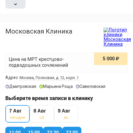
⌄
Московская Клиника
5 000 ₽
Цена на МРТ крестцово-
подвздошных сочленений
Адрес:
Москва, Полковая, д. 12, корп. 1
Дмитровская
Марьина Роща
Савеловская
м
м
м
Выберите время записи в клинику
7 Авг
8 Авг
9 Авг
сегодня
сб
вс
11:00
15:00
22:30
23:00