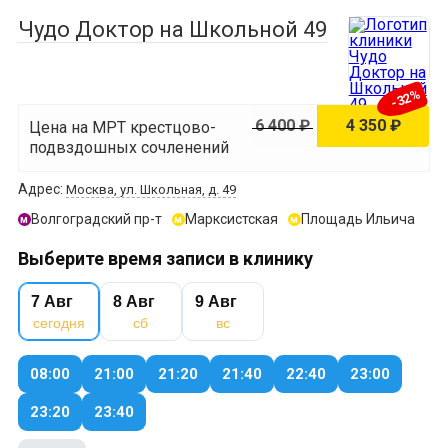
Чудо Доктор на Школьной 49
-32%
6 400 ₽
4 350 ₽
Цена на МРТ крестцово-
подвздошных сочленений
Адрес:
Москва, ул. Школьная, д. 49
Волгоградский пр-т
Марксистская
Площадь Ильича
м
м
м
Выберите время записи в клинику
7 Авг
8 Авг
9 Авг
сегодня
сб
вс
08:00
21:00
21:20
21:40
22:40
23:00
23:20
23:40