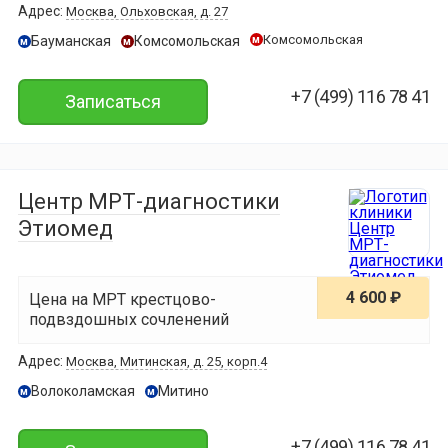
Адрес:
Москва, Ольховская, д. 27
Комсомольская
Бауманская
Комсомольская
м
м
м
+7 (499) 116 78 41
Записаться
Центр МРТ-диагностики
Этиомед
4 600 ₽
Цена на МРТ крестцово-
подвздошных сочленений
Адрес:
Москва, Митинcкая, д. 25, корп.4
Волоколамская
Митино
м
м
+7 (499) 116 78 41