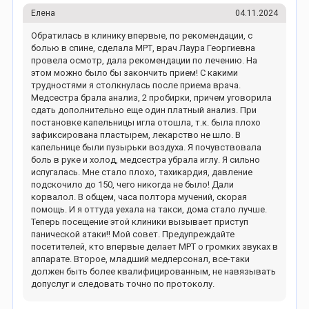
Елена
04.11.2024
Обратилась в клинику впервые, по рекомендации, с
болью в спине, сделала МРТ, врач Лаура Георгиевна
провела осмотр, дала рекомендации по лечению. На
этом можно было бы закончить прием! С какими
трудностями я столкнулась после приема врача.
Медсестра брала анализ, 2 пробирки, причем уговорила
сдать дополнительно еще один платный анализ. При
постановке капельницы игла отошла, т.к. была плохо
зафиксирована пластырем, лекарство не шло. В
капельнице были пузырьки воздуха. Я почувствовала
боль в руке и холод, медсестра убрала иглу. Я сильно
испугалась. Мне стало плохо, тахикардия, давление
подскочило до 150, чего никогда не было! Дали
корвалол. В общем, часа полтора мучений, скорая
помощь. И я оттуда уехала на такси, дома стало лучше.
Теперь посещение этой клиники вызывает приступ
панической атаки!! Мой совет. Предупреждайте
посетителей, кто впервые делает МРТ о громких звуках в
аппарате. Второе, младший медперсонал, все-таки
должен быть более квалифицированным, не навязывать
допуслуг и следовать точно по протоколу.