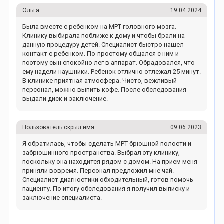
Ольга
19.04.2024
Была вместе с ребенком на МРТ головного мозга.
Клинику выбирала поближе к дому и чтобы брали на
данную процедуру детей. Специалист быстро нашел
контакт с ребенком. По-простому общался с ним и
поэтому сын спокойно лег в аппарат. Обрадовался, что
ему надели наушники. Ребенок отлично отлежал 25 минут.
В клинике приятная атмосфера. Чисто, вежливый
персонал, можно выпить кофе. После обследования
выдали диск и заключение.
Пользователь скрыл имя
09.06.2023
Я обратилась, чтобы сделать МРТ брюшной полости и
забрюшинного пространства. Выбрал эту клинику,
поскольку она находится рядом с домом. На прием меня
приняли вовремя. Персонал предложил мне чай.
Специалист диагностики обходительный, готов помочь
пациенту. По итогу обследования я получил выписку и
заключение специалиста.