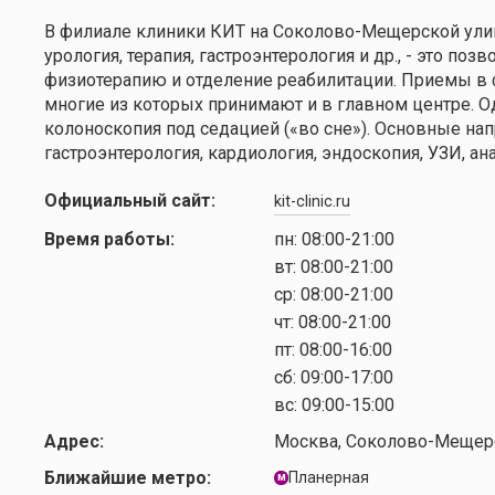
В филиале клиники КИТ на Соколово-Мещерской ули
урология, терапия, гастроэнтерология и др., - это п
физиотерапию и отделение реабилитации. Приемы в 
многие из которых принимают и в главном центре. Од
колоноскопия под седацией («во сне»). Основные напр
гастроэнтерология, кардиология, эндоскопия, УЗИ, ан
Официальный сайт:
kit-clinic.ru
Время работы:
пн:
08:00-21:00
вт:
08:00-21:00
ср:
08:00-21:00
чт:
08:00-21:00
пт:
08:00-16:00
сб:
09:00-17:00
вс:
09:00-15:00
Адрес:
Москва, Соколово-Мещерс
Ближайшие метро:
Планерная
м