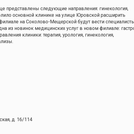
це представлены следующие направления: гинекология,
озволило основной клинике на улице Юровской расширить
филиале на Соколово-Мещерской будут вести специалисты
на из новинок медицинских услуг в новом филиале: гастро
авления клиники: терапия, урология, гинекология,
ализы.
кая, д. 16/114