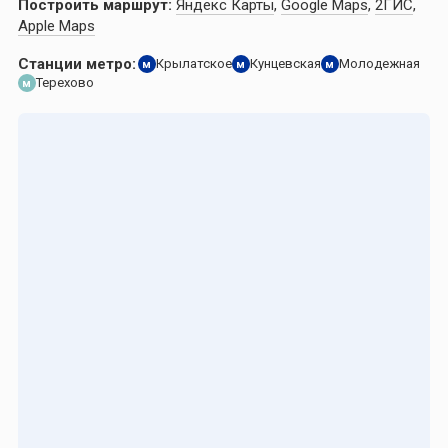
Построить маршрут:
Яндекс Карты
,
Google Maps
,
2ГИС
,
Apple Maps
Станции метро:
Крылатское
Кунцевская
Молодежная
м
м
м
Терехово
м