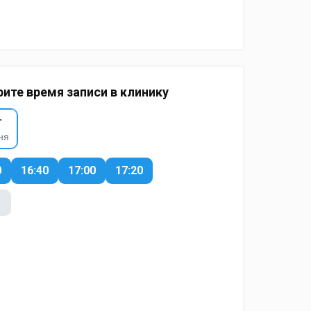
ите время записи в клинику
г
ня
0
16:40
17:00
17:20