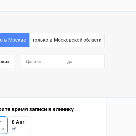
ко в Москве
только в Московской области
оких
ите время записи в клинику
г
8 Авг
ня
сб