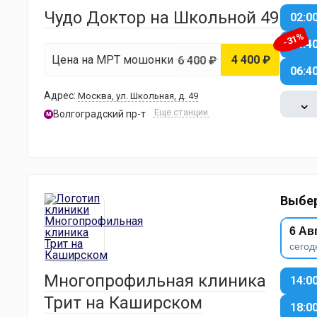
Чудо Доктор на Школьной 49
02:0
-31%
04:4
Цена на МРТ мошонки
4 400 ₽
6 400 ₽
06:4
Адрес:
Москва, ул. Школьная, д. 49
⌄
Еще станции
Волгоградский пр-т
м
Выбер
6 Ав
сегод
Многопрофильная клиника
14:0
Трит на Каширском
18:0