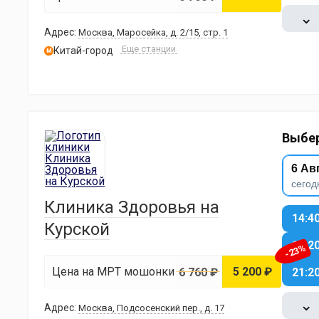
⌄
Адрес:
Москва, Маросейка, д. 2/15, стр. 1
Еще станции
Китай-город
м
Выбер
6 Ав
сегод
Клиника Здоровья на
14:4
Курской
18:2
-23%
Цена на МРТ мошонки
5 200 ₽
6 760 ₽
21:2
⌄
Адрес:
Москва, Подсосенский пер., д. 17