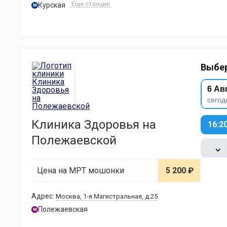
Еще станции
Курская
м
Выбер
6 Ав
сегод
Клиника Здоровья на
16:2
Полежаевской
⌄
Цена на МРТ мошонки
5 200 ₽
Адрес:
Москва, 1-я Магистральная, д.25
Полежаевская
м