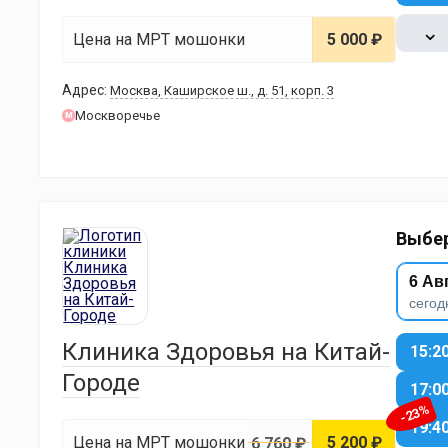
⌄
Цена на МРТ мошонки
5 000 ₽
Адрес:
Москва, Каширское ш., д. 51, корп. 3
Москворечье
м
Выбер
6 Ав
сегод
Клиника Здоровья на Китай-
15:2
Городе
17:0
-23%
19:4
Цена на МРТ мошонки
5 200 ₽
6 760 ₽