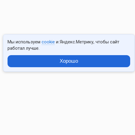
9 550 ₽
МРТ
височно-
нижнечелю
суставов
Мы используем
cookie
и Яндекс.Метрику, чтобы сайт
работал лучше.
9 900 ₽
Хорошо
МРТ
малого
таза
10 500 ₽
МРТ
органов
брюшной
полости