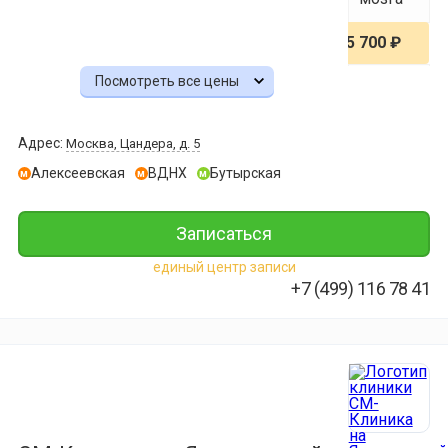
5 700 ₽
Посмотреть все цены
МРТ
шейного
отдела
Адрес:
Москва, Цандера, д. 5
позвоночни
Алексеевская
ВДНХ
Бутырская
м
м
м
5 900 ₽
Записаться
МРТ
грудного
единый центр записи
отдела
+7 (499) 116 78 41
позвоночни
5 900 ₽
МРТ
коленного
сустава