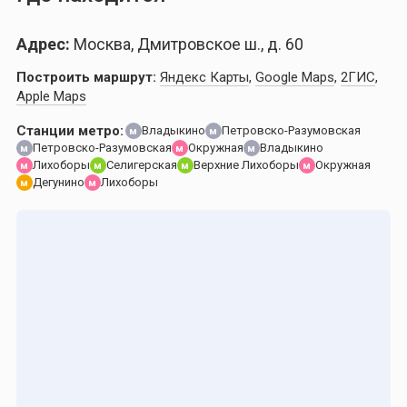
Адрес:
Москва, Дмитровское ш., д. 60
Построить маршрут:
Яндекс Карты
,
Google Maps
,
2ГИС
,
Apple Maps
Станции метро:
Владыкино
Петровско-Разумовская
м
м
Петровско-Разумовская
Окружная
Владыкино
м
м
м
Лихоборы
Селигерская
Верхние Лихоборы
Окружная
м
м
м
м
Дегунино
Лихоборы
м
м