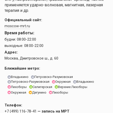
применяется ударно-волновая, магнитная, лазерная
терапия и др.
Официальный сайт:
moscow-mrt.ru
Время работы:
будни:
08:00-22:00
выходные:
08:00-22:00
Адрес:
Москва, Дмитровское ш., д. 60
Ближайшие метро:
Владыкино
Петровско-Разумовская
м
м
Петровско-Разумовская
Окружная
Владыкино
м
м
м
Лихоборы
Селигерская
Верхние Лихоборы
м
м
м
Окружная
Лихоборы
Дегунино
м
м
м
Телефон:
+7 (499) 116-78-41
— запись на МРТ