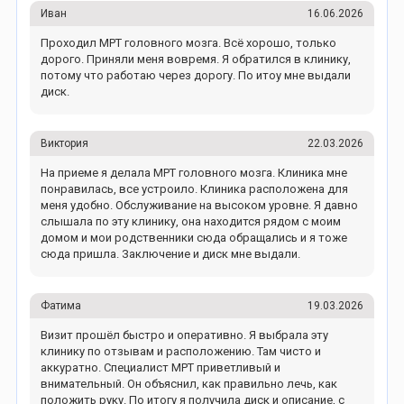
Иван
16.06.2026
Проходил МРТ головного мозга. Всё хорошо, только
дорого. Приняли меня вовремя. Я обратился в клинику,
потому что работаю через дорогу. По итоу мне выдали
диск.
Виктория
22.03.2026
На приеме я делала МРТ головного мозга. Клиника мне
понравилась, все устроило. Клиника расположена для
меня удобно. Обслуживание на высоком уровне. Я давно
слышала по эту клинику, она находится рядом с моим
домом и мои родственники сюда обращались и я тоже
сюда пришла. Заключение и диск мне выдали.
Фатима
19.03.2026
Визит прошёл быстро и оперативно. Я выбрала эту
клинику по отзывам и расположению. Там чисто и
аккуратно. Специалист МРТ приветливый и
внимательный. Он объяснил, как правильно лечь, как
положить руку. По итогу я получила диск и описание, с