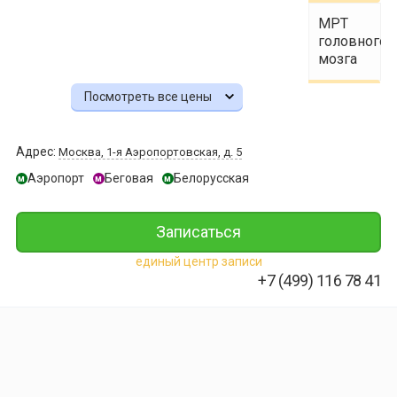
МРТ
головного
мозга
Посмотреть все цены
7 250 ₽
МРТ
Адрес:
Москва, 1-я Аэропортовская, д. 5
крестцово-
подвздошн
Аэропорт
Беговая
Белорусская
м
м
м
сочленений
7 500 ₽
Записаться
единый центр записи
МРТ
+7 (499) 116 78 41
пояснично-
крестцовог
отдела
позвоночни
7 875 ₽