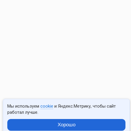
МРТ
малого
таза
10 000 ₽
МРТ
голеностоп
сустава
10 200 ₽
МРТ
локтевого
сустава
10 200 ₽
Мы используем
cookie
и Яндекс.Метрику, чтобы сайт
работал лучше.
МРТ
кисти
Хорошо
руки