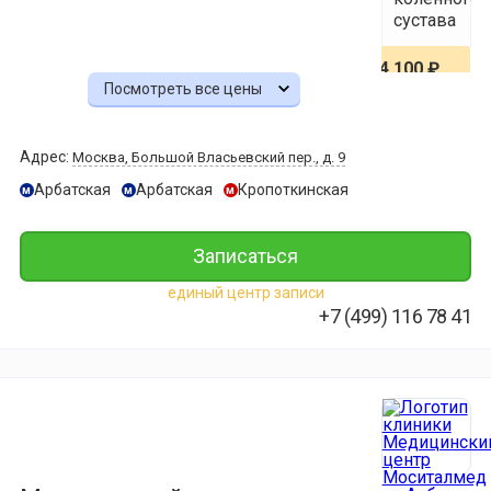
сустава
4 100 ₽
Посмотреть все цены
МРТ
пояснично-
Адрес:
Москва, Большой Власьевский пер., д. 9
крестцовог
отдела
Арбатская
Арбатская
Кропоткинская
м
м
м
позвоночни
4 100 ₽
Записаться
единый центр записи
МРТ
+7 (499) 116 78 41
шейного
отдела
позвоночни
4 100 ₽
МРТ
грудного