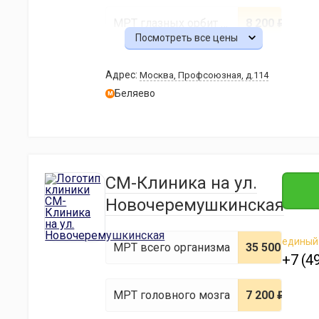
МРТ глазных орбит и зрительных нервов
8 200 ₽
МРТ грудного отдела позвоночника
6 300 ₽
Посмотреть все цены
МРТ слюнной железы
8 900 ₽
Адрес:
Москва, Профсоюзная, д.114
МРТ шейного отдела позвоночника
6 300 ₽
Беляево
м
МРТ коленного сустава
6 500 ₽
МРТ малого таза
12 000 ₽
МРТ плечевого сустава и мягких тканей
10 400 ₽
СМ-Клиника на ул.
Новочеремушкинская
МРТ тазобедренного сустава
10 400 ₽
единый
МРТ всего организма
35 500 ₽
+7 (4
МРТ голеностопного сустава
10 400 ₽
МРТ головного мозга
7 200 ₽
МРТ височно-нижнечелюстных суставов
14 000 ₽