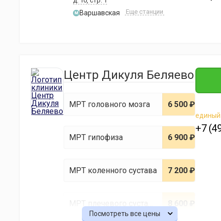
д. 10, стр. 1
Еще станции
Варшавская
м
Центр Дикуля Беляево
МРТ головного мозга
6 500 ₽
единый
+7 (4
МРТ гипофиза
6 900 ₽
МРТ коленного сустава
7 200 ₽
МРТ плечевого сустава и мягких тканей
8 600 ₽
Посмотреть все цены