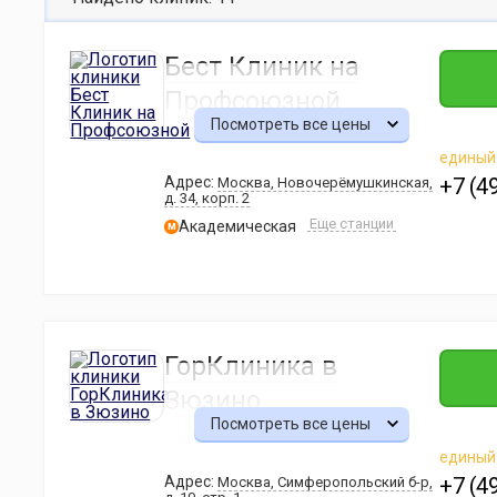
Бест Клиник на
Профсоюзной
Посмотреть все цены
единый
Адрес:
+7 (4
Москва, Новочерёмушкинская,
д. 34, корп. 2
Еще станции
Академическая
м
ГорКлиника в
Зюзино
Посмотреть все цены
единый
Адрес:
+7 (4
Москва, Симферопольский б-р,