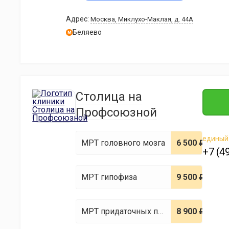
МРТ голеностопного сустава
7 500 ₽
Адрес:
Москва, Миклухо-Маклая, д. 44А
Беляево
м
МРТ локтевого сустава
7 500 ₽
МРТ лучезапястного сустава
9 800 ₽
Столица на
Профсоюзной
МРТ крестцово-подвздошных сочленений
6 300 ₽
единый
МРТ головного мозга
6 500 ₽
+7 (4
МРТ брюшной полости и забрюшинного пространства
15 500 ₽
МРТ гипофиза
9 500 ₽
МРТ всего позвоночника
21 800 ₽
МРТ придаточных пазух носа
8 900 ₽
МРТ отделов позвоночника
9 800 ₽