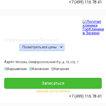
МРТ
+7 (499) 116 78 41
-30%
крестцово-
8 950 ₽
6 265 ₽
подвздошн
сочленений
МРТ
коленного
7 000 ₽
сустава
МРТ
ГорКлиника в Зюзино
5 810 ₽
всего
позвоночни
Посмотреть все цены
МРТ
плечевого
21 500 ₽
сустава
Адрес:
Москва, Симферопольский б-р, д. 10, стр. 1
и
МРТ
Варшавская
Каховская
Нагорная
мягких
м
м
м
копчика
тканей
-29%
7 000 ₽
Записаться
8 150 ₽
5 810 ₽
единый центр записи
МРТ
МРТ
+7 (499) 116 78 41
отделов
тазобедрен
позвоночни
сустава