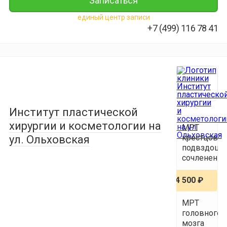
Записаться
МРТ
единый центр записи
МРТ
печени
+7 (499) 116 78 41
гипофиза
и
желчевыво
5 000 ₽
путей
МРТ
5 850 ₽
головного
мозга
МРТ
Институт пластической
кишечника
5 500 ₽
хирургии и косметологии на
МРТ
5 850 ₽
крестцово-
ул. Ольховская
МРТ
подвздошн
сосудов
МРТ
сочленений
головного
грудного
мозга
отдела
4 500 ₽
позвоночни
5 600 ₽
-4%
МРТ
6 255 ₽
6 030 ₽
головного
МРТ
мозга