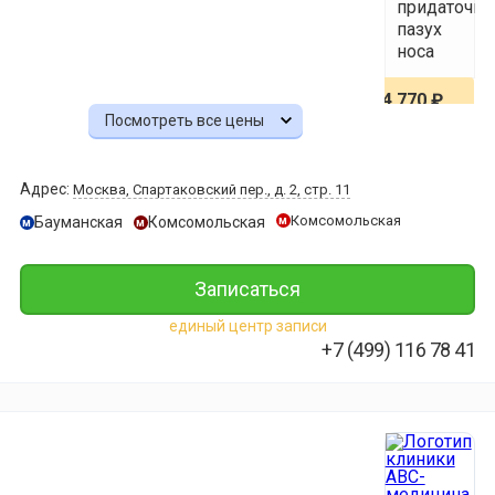
придаточн
пазух
носа
4 770 ₽
Посмотреть все цены
МРТ-
холангиогр
Адрес:
Москва, Спартаковский пер., д. 2, стр. 11
4 950 ₽
Комсомольская
Бауманская
Комсомольская
м
м
м
МРТ
Записаться
гайморовы
пазух
единый центр записи
+7 (499) 116 78 41
5 100 ₽
МРТ
гипофиза
5 490 ₽