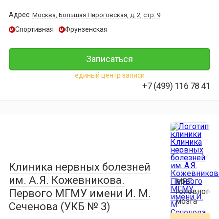
7 500 ₽
МРТ
Адрес:
Москва, Большая Пироговская, д. 2, стр. 9
крестцово-
МРТ
МРТ
подвздошн
Спортивная
Фрунзенская
поджелудо
м
м
всего
сочленений
железы
позвоночни
Записаться
10 700 ₽
5 550 ₽
16 200 ₽
единый центр записи
МРТ
МРТ
+7 (499) 116 78 41
МРТ
стопы
селезенки
грудного
отдела
10 700 ₽
5 100 ₽
позвоночни
МРТ
МРТ
5 400 ₽
кисти
всего
руки
позвоночни
МРТ
Клиника нервных болезней
пояснично-
10 700 ₽
13 100 ₽
им. А.Я. Кожевникова.
МРТ
крестцовог
головного
Первого МГМУ имени И. М.
отдела
МРТ
МРТ
мозга
позвоночни
Сеченова (УКБ № 3)
нижних
копчика
конечносте