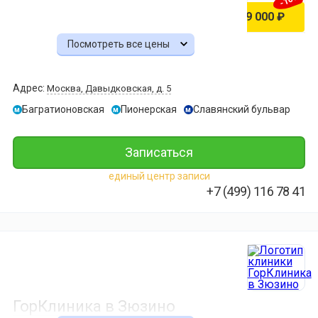
10 000 ₽
9 000 ₽
Посмотреть все цены
МРТ
придаточн
пазух
Адрес:
Москва, Давыдковская, д. 5
носа
-10%
Багратионовская
Пионерская
Славянский бульвар
м
м
м
10 000 ₽
9 000 ₽
Записаться
МРТ
глазных
единый центр записи
орбит
+7 (499) 116 78 41
и
зрительных
нервов
-10%
10 000 ₽
9 000 ₽
МРТ
внутреннег
ГорКлиника в Зюзино
уха