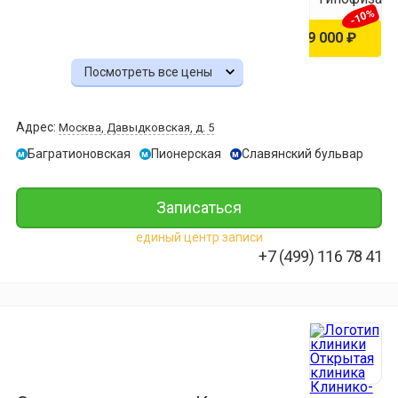
-10%
10 000 ₽
9 000 ₽
Посмотреть все цены
МРТ
придаточн
пазух
Адрес:
Москва, Давыдковская, д. 5
носа
-10%
Багратионовская
Пионерская
Славянский бульвар
м
м
м
10 000 ₽
9 000 ₽
Записаться
МРТ
глазных
единый центр записи
орбит
+7 (499) 116 78 41
и
зрительных
нервов
-10%
10 000 ₽
9 000 ₽
МРТ
внутреннег