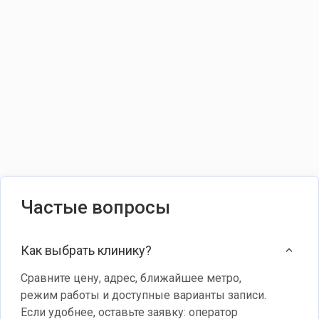
6 900 ₽
печени
и
МРТ
желчевыво
шейного
путей
отдела
-10%
позвоночни
6 900 ₽
6 200 ₽
6 900 ₽
МРТ
поджелудо
МРТ
железы
сосудов
-10%
головного
8 600 ₽
7 750 ₽
мозга
Частые вопросы
МРТ
12 700 ₽
селезенки
-10%
Как выбрать клинику?
МРТ
6 900 ₽
6 200 ₽
сосудов
Сравните цену, адрес, ближайшее метро,
шеи
МРТ
режим работы и доступные варианты записи.
желчного
6 900 ₽
Если удобнее, оставьте заявку: оператор
пузыря