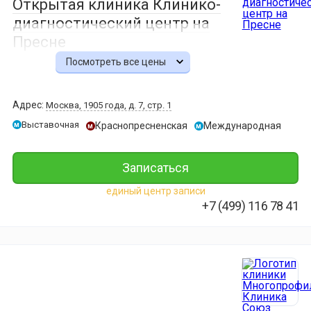
Открытая клиника Клинико-
уха
диагностический центр на
-10%
Пресне
10 000 ₽
9 000 ₽
Посмотреть все цены
МРТ
слюнной
железы
Адрес:
Москва, 1905 года, д. 7, стр. 1
-10%
Выставочная
Краснопресненская
Международная
м
м
м
10 000 ₽
9 000 ₽
МРТ
Записаться
гайморовы
пазух
единый центр записи
-10%
+7 (499) 116 78 41
10 000 ₽
9 000 ₽
МРТ
гиппокампа
-10%
10 000 ₽
9 000 ₽